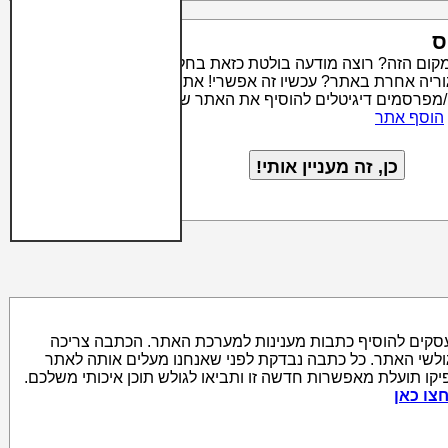
ס
מקום הזה? רוצה מודעה בולטת כזאת בחלק העליון של קטגוריה
טגוריה אחרת באתר? עכשיו זה אפשרי! אתר סרצ'יק מאפשר לבעלי
/מפרסמים דיגיטלים להוסיף את האתר שלהם לאינדקס האתרים
הוסף אתר
סקים להוסיף כתבות מענינות למערכת האתר. הכתבה צריכה
גולשי האתר. כל כתבה נבדקת לפני שאנחנו מעלים אותה לאתר
יקו תועלת מאפשרות חדשה זו ותביאו לגולש תוכן איכותי משלכם.
צו כאן