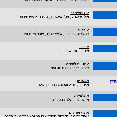
איגרוף , איגרופ תאילנדי , אומנויות לחימה ועוד
אולימפיאדה
אולימפיאדה , אולימפיאדות , סקירת אולימפיאדות
אופניים
קטגוריית אופניים , אופני הרים , אופני שטח ועד
אירובי
אירובי וכושר גופני
אמנויות לחימה
איגרוף אומנויות לחימה ועוד
אצטדיון
אצדיוני כדורגל וספורט ברחבי העולם
אתלטיקה
אתלטיקה - מלכת הספורט
אתרי אוהדים
אוהדי כדורגל, כדורסל וספורט - זה המגרש הספורטיבי שלכם