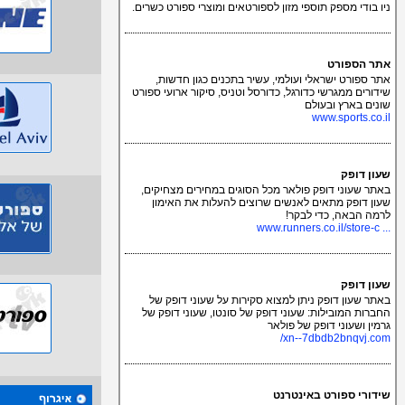
ניו בודי מספק תוספי מזון לספורטאים ומוצרי ספורט כשרים.
אתר הספורט
אתר ספורט ישראלי ועולמי, עשיר בתכנים כגון חדשות,
שידורים ממגרשי כדורגל, כדורסל וטניס, סיקור ארועי ספורט
שונים בארץ ובעולם
www.sports.co.il
שעון דופק
באתר שעוני דופק פולאר מכל הסוגים במחירים מצחיקים,
שעון דופק מתאים לאנשים שרוצים להעלות את האימון
לרמה הבאה, כדי לבקר!
... www.runners.co.il/store-c
שעון דופק
באתר שעון דופק ניתן למצוא סקירות על שעוני דופק של
החברות המובילות: שעוני דופק של סונטו, שעוני דופק של
גרמין ושעוני דופק של פולאר
xn--7dbdb2bnqvj.com/
שידורי ספורט באינטרנט