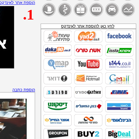
משחק כדור סל להורדה
הוספת אתר לאינדקס
אטרקציות לילדים בערבה
.1
XPURY
דאנס_שופ
משחקי ספורט להורדה
מיסחקי לחימה
לחץ כאן להוספת אתר לאינדקס
משחקי סקי שלג
אתרי כדוריד
_כדורסל_להורדה
כדורגל חופים להורדה
טלמניע
פז_נפט_להסקה
נע נע
_SITE:WWW.SEARCHIK.CO.IL_נפט__להסקה
מכשיר תידלוק
דור אנרגיה נפט לחימום ביתי
סדש_דלק_להסקה
תחנות דלק של חברת "דלק"
הוספת כתבה