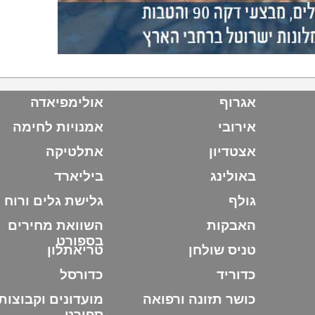
אגרוף
אולימפיאדה
אירובי
אמנויות לחימה
אצטדיון
אתלטיקה
באולינג
ביליארד
גולף
גלישת גלים ורוח
האבקות
השוואת מחירים
בספורט
טניס שולחן
טריאתלון
כדוריד
כדורסל
כושר תזונה ורפואה
מועדונים וקבוצות
ספורט