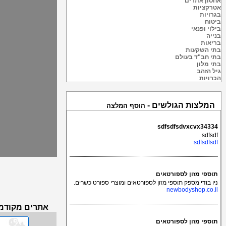
אחסון אתרים
אטרקציות
בגרויות
ביטוח
בילוי ופנאי
בנייה
בריאות
בתי השקעות
בתי חב"ד בעולם
בתי מלון
גיל הזהב
הכרויות
המלצות הגולשים -
הוסף המלצה
sdfsdfsdvxcvx34334
sdfsdf
sdfsdfsdf
תוספי מזון לספורטאים
ניו בודי מספק תוספי מזון לספורטאים ומוצרי ספורט כשרים.
newbodyshop.co.il
אתרים מקודמי
תוספי מזון לספורטאים