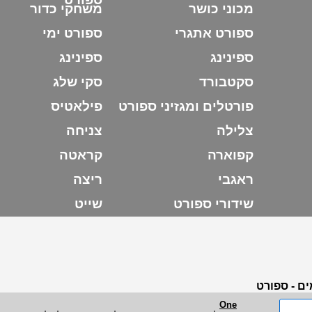
מכוני כושר
משחקי כדור
ספורט אתגרי
ספורט ימי
ספינינג
ספינינג
סקטבורד
סקי שלג
פורטלים ומגזיני ספורט
פילאטיס
צלילה
צניחה
קפוארה
קראטה
ראגבי
ריצה
שידורי ספורט
שייט
ם - ספורט
One