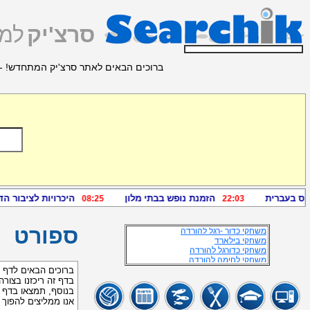
סרצ'יק
למצ
מידע זמין נוסף
ברוכים הבאים לאתר סרצ'יק המתחדש! - 
משחק האבקות
משחקי גלישת גלים להורדה
כושר לכדורגל
אתר הכדורגל להורדה
כדורגל להורדה
כדורסל להורדה
גלישת גלים משחקים להורדה
משחקי כדורגל להורדה
ספורטאית
אתרי ספורט
כושר גופני כדורגל
מישחקי לחימה הטובים ביותר
כדורסל להורדה
שידורי גודו
משחקי סקטבורד
משחקי כדור -רגל להורדה
ספורט
משחקי בילארד
משחקי כדורגל להורדה
משחקי לחימה להורדה
משחקי כדורסל להורדה
ברוכים הבאים לדף 
משחקי כדורגל להורדה...
בדף זה ריכזנו בצורה
משחק כדורגל להורדה
בנוסף, תמצאו בדף 
כדורגל חופים להורדה
אתרי ריצה
אנו ממליצים להפוך