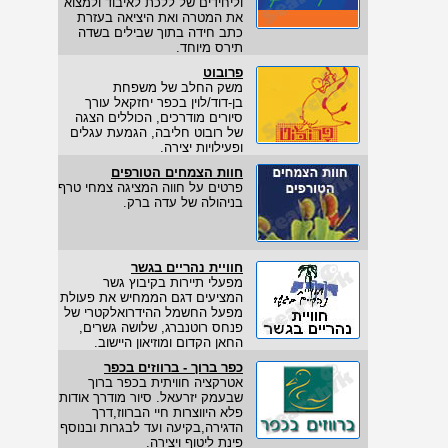
וליחידים של ללכת לאיבוד ולמצוא
את המטרה ואת היציאה בעזרת
כתב חידה בתוך שבילים בשדה
תירס מיוחד.
פרובוט
משק החלב של משפחת
בן-דוד/לוין בכפר יחזקאל עורך
סיורים מודרכים, הכוללים הצגה
של רובוט חליבה, הגמעת עגלים
ופעילויות יצירה.
חוות הצמחים הטורפים
פרטים על חווה המציגה צמחי טרף
בניהולה של עדה ברק.
חוויית נהריים בגשר
מפעלי תיירות בקיבוץ גשר
המציעים דגם הממחיש את פעולת
מפעל החשמל ההידרואלקטרי של
פנחס רוטנברג, שלושה גשרים,
החאן הקדום ומוזיאון היישוב.
כפר ברוך - ברווזים בכפר
אטרקציה חוויתית בכפר ברוך
שבעמק יזרעאל. סיור מודרך אודות
פלא היווצרות חיי הברווז,דרך
הדגירה,בקיעה ועד לבגרות ובנוסף
פינת ליטוף ויצירה.