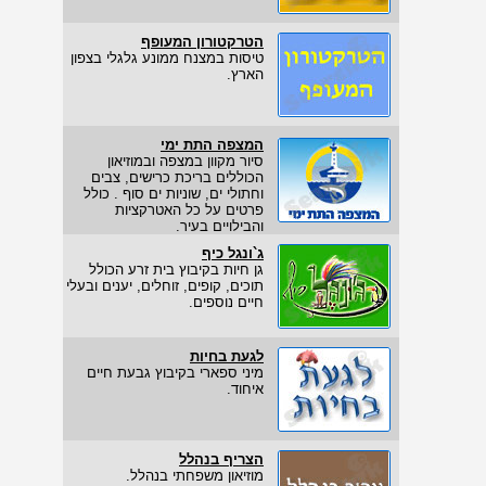
הטרקטורון המעופף
טיסות במצנח ממונע גלגלי בצפון
הארץ.
המצפה התת ימי
סיור מקוון במצפה ובמוזיאון
הכוללים בריכת כרישים, צבים
וחתולי ים, שוניות ים סוף . כולל
פרטים על כל האטרקציות
והבילויים בעיר.
ג`ונגל כיף
גן חיות בקיבוץ בית זרע הכולל
תוכים, קופים, זוחלים, יענים ובעלי
חיים נוספים.
לגעת בחיות
מיני ספארי בקיבוץ גבעת חיים
איחוד.
הצריף בנהלל
מוזיאון משפחתי בנהלל.