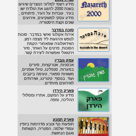
מידע רשמי למליוני הנוצרים שיגיעו
בשנת 2000 לחגוג את הולדת ישו
בעיר. עובדות על העיר, פיתוחים ,
מידע עסקי למשקיעים, אירועים
שונים וקצת היסטוריה.
סוכה במדבר
אירוח אקולוגי ואישי במדבר: סוכות
לנופש והרגעות ליד מצפה רמון.
האידאולוגיה שמאחורי הקמת
הסוכות, פרטים על האתר, סיור
וירטואלי ואפשרות ליצירת קשר.
עמק גוברין
אכסניות, אטרקציות, סיורים
במערות, סנפלינג, טיולי אופניים,
משאיות ספארי, טעימה ביקבים
ועוד. בנוסף: קיטרינג, ושירותים
לאירועים מיוחדים.
פארק הירדן
מידע על המקום, אתריו ומסלולי
ההליכה, ומפה.
פארק תמנע
תופעות נוף וטבע מדהימות ביופיין
עמודי שלמה, הפטריה, הקשתות
ואגם הנחושת.