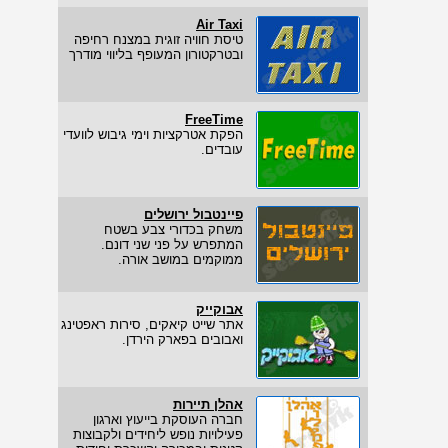
Air Taxi
טיסת חוויה זוגית במצנח רחיפה
ובטרקטורון המעופף בליווי מודרך
FreeTime
הפקת אטרקציות וימי גיבוש לוועדי
עובדים.
פיינטבול ירושלים
משחק בכדורי צבע בשטח
המתפרש על פני שני דונם.
ממוקמים במושב אורה.
אבוקייק
אתר שייט קיאקים, סירות ראפטינג
ואבובים בפארק הירדן.
אהלן תיירות
חברה העוסקת בייעוץ וארגון
פעילויות נופש ליחידים ולקבוצות