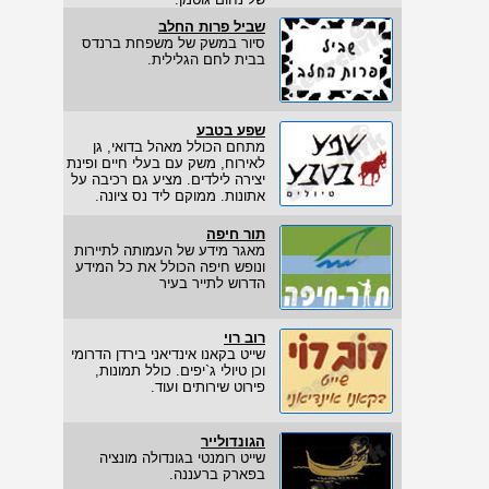
שביל פרות החלב
סיור במשק של משפחת ברנדס
בבית לחם הגלילית.
שפע בטבע
מתחם הכולל מאהל בדואי, גן
לאירוח, משק עם בעלי חיים ופינת
יצירה לילדים. מציע גם רכיבה על
אתונות. ממוקם ליד נס ציונה.
תור חיפה
מאגר מידע של העמותה לתיירות
ונופש חיפה הכולל את כל המידע
הדרוש לתייר בעיר
רוב רוי
שייט בקאנו אינדיאני בירדן הדרומי
וכן טיולי ג`יפים. כולל תמונות,
פירוט שירותים ועוד.
הגונדולייר
שייט רומנטי בגונדולה מונציה
בפארק ברעננה.