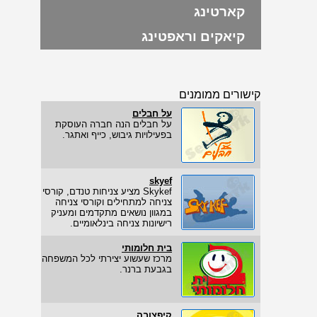
קארטינג
קיאקים וראפטינג
קישורים ממומנים
על חבלים
על חבלים הנה חברה העוסקת
בפעילויות גיבוש, כייף ואתגר.
skyef
Skykef מציע צניחות טנדם, קורסי
צניחה למתחילים וקורסי צניחה
במגוון נושאים מתקדמים ומעניק
רישיונות צניחה בינלאומיים.
בית חלומותי
מרכז שעשוע יצירתי לכל המשפחה
בגבעת ברנר.
קיפצובה