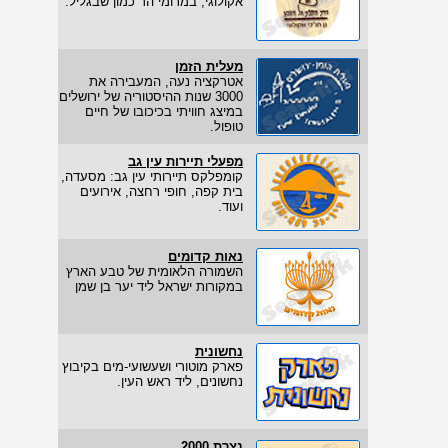
אקולוגי, במרומי הר כמון שבגליל.
מעלית הזמן
אטרקציה נעה, המעבירה את
3000 שנות ההיסטוריה של ירושלים
במיצג חוויתי בכיכובו של חיים
טופול.
מפעלי תיירות עין גב
קומפלקס תיירותי עין גב: מסעדה,
בית קפה, חופי רחצה, אירועים
ועוד.
נאות קדומים
השמורה הלאומית של טבע הארץ
במקורות ישראל ליד יער בן שמן
נחשונית
פארק מוטורי ושעשועי-מים בקיבוץ
נחשונים, ליד ראש העין.
נצרת 2000