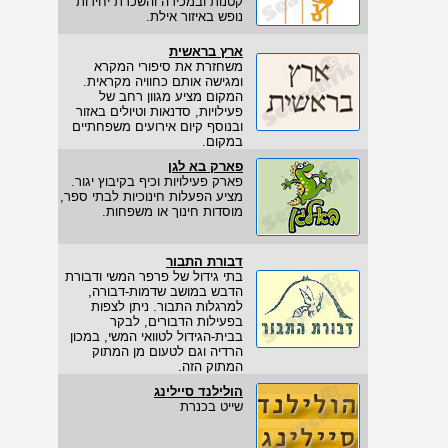
קטנות ובמכירה והשכרת יחידות
נופש באיזור אילת.
ארץ בראשית
משחזרת את סיפורי המקרא
ומגישה אותם כחוויה מקראית.
המקום מציע מגוון רחב של
פעילויות, סדנאות וטיולים באזור
ובנוסף קיום אירועים משפחתיים
במקום.
פארק בא לגן
פארק פעילויות וכיף בקיבוץ יגור.
מציע הפעלות חינוכיות לבתי ספר,
מוסדות חינוך או משפחות.
דבורת התבור
בתי גידול של פרפר המשי ודבורת
הדבש במושב שדמות-דבורה,
למרגלות התבור. ניתן לצפות
בפעילות הדבורים, לבקר
בבית-הגידול לטוואי המשי, במכון
הרדיה וגם לטעום מן המתוק
המתוק הזה.
הולילנד סיילינג
שייט בכנרת