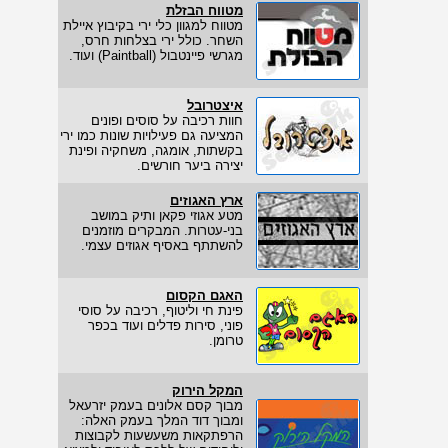
מטווח הבזלת
מטווח למגוון כלי ירי בקיבוץ איילת
השחר. כולל ירי בצלחות חרס,
מגרשי פיינטבול (Paintball) ועוד.
איצטרובל
חוות רכיבה על סוסים ופונים
המציעה גם פעילויות שונות כמו ירי
בקשתות, אומגה, משחקיה ופינת
יצירה ביער חורשים.
ארץ האגוזים
מטע אגוזי פקאן ותיק במושב
בני-עטרות. המבקרים מוזמנים
להשתתף באסיף אגוזים עצמי.
האגם הקסום
פינת חי וליטוף, רכיבה על סוסי
פוני, סירות פדלים ועוד בכפר
טרומן.
המקל הירוק
מבוך קסם אלונים בעמק יזרעאל
ומבוך דוד המלך בעמק האלה:
הרפתקאות משעשעות לקבוצות