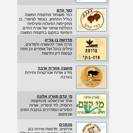
כפר קדם
כפר משוחזר מתקופת המשנה
בגליל התחתון, בצמוד לציפורי, בו
מתקיימות הפעלות ופעילויות
הכוללות שחזור של אורח החיים
היומיומי במקום בתקופת המשנה.
מדרשת בן גוריון
מרכז אזורי להעשרה ולמדעים,
טיולים ברגל ועל אופניים וכן מפה
קבוצות דיון וחדשות
מועצה אזורית ערבה
מידע אודות אטרקציות ותיירות
בערבה.
מי קדם פארק אלונה
אתר ארכיאולוגי מהתקופה
הרומית, ליד קיסריה. אודות
הסיורים המודרכים בנקבת המים
שבמקום.
מכמנים
אירועים, סדנאות ואירוח בגן