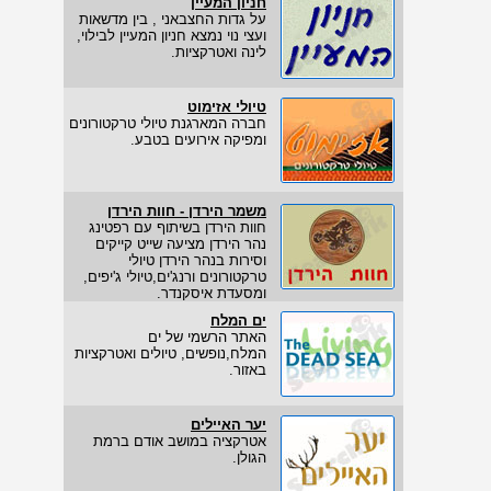
חניון המעיין
על גדות החצבאני , בין מדשאות
ועצי נוי נמצא חניון המעיין לבילוי,
לינה ואטרקציות.
טיולי אזימוט
חברה המארגנת טיולי טרקטורונים
ומפיקה אירועים בטבע.
משמר הירדן - חוות הירדן
חוות הירדן בשיתוף עם רפטינג
נהר הירדן מציעה שייט קייקים
וסירות בנהר הירדן טיולי
טרקטורונים ורנג'ים,טיולי ג'יפים,
ומסעדת איסקנדר.
ים המלח
האתר הרשמי של ים
המלח,נופשים, טיולים ואטרקציות
באזור.
יער האיילים
אטרקציה במושב אודם ברמת
הגולן.