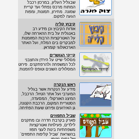
שבגליל העליון, במרכזן רכבל
המתוח מרכס נפתלי ועד קריית
שמונה. מחירון, תמונות, ומפות
הגעה למקום.
קיבוץ קליה
אודות הקיבוץ וכן מידע רב
באנגלית על בית ההארחה שלו,
על האטרקציות הרבות המזומנות
למבקרים בים המלח, ועל האתר
הארכאולוגי קומראן.
קייקי הגושרים
מסלולי שייט על הירדן והחצבני
לכל המשפחה ולהרפתקנים. פירוט
המסלולים השונים וטופס להזמנות.
ראש הנקרה
מידע על הנקרות אשר בגליל
המערבי ועל אתר הטיול: הרכבל,
המיצג האורקולי, המסעדה,
הסטוריית המקום, הרכבת הקטנה,
גן האירועים ופירוט שעות הפתיחה.
שביל התפוזים
פארק בקרבת חדרה ובו מתקנים
לילדים, פעילויות ואטרקציות
משפחתיות בינות לעצי תפוז
בהשראת `שביל קליפות התפוזים`
של נחום גוטמן.