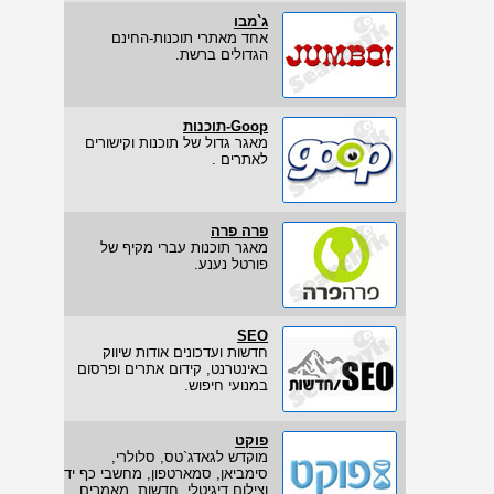
ג`מבו
אחד מאתרי תוכנות-החינם
הגדולים ברשת.
Goop-תוכנות
מאגר גדול של תוכנות וקישורים
לאתרים .
פרה פרה
מאגר תוכנות עברי מקיף של
פורטל נענע.
SEO
חדשות ועדכונים אודות שיווק
באינטרנט, קידום אתרים ופרסום
במנועי חיפוש.
פוקט
מוקדש לגאדג`טס, סלולרי,
סימביאן, סמארטפון, מחשבי כף יד
וצילום דיגיטלי. חדשות, מאמרים