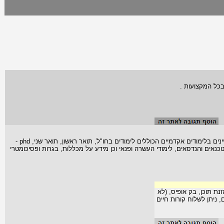
בכל המקצועות .
אתר Ilimudim הינו פורטל לימודים הגדול ביותר בישראל למתעניינים בלימודים אקדמיים הכוללים לימודים בחו"ל, תואר ראשון, תואר שני, phd -
י טכנאים והנדסאים, לימודי העשרה ופנאי וכן מידע על מכללות, בגרות ופסיכומטרי
נת תוכן, בק אופיס, (לא
שכר מ-250 עד 650 ש"ח ליום, ניתן לשלוח קורות חיים