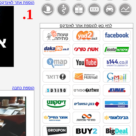
פיתוח_ירושלים
הוספת אתר לאינדקס
לימודים_באנגליה
.1
אספני_מטבעות
VURTV
חיפוש_מכרים
פורופ_לימודים_-_תפוז
לחץ כאן להוספת אתר לאינדקס
חוגי_העשרה_פעוטות
מתנה לימודים
אתר לימודי לידים
צימר_קיבוץ_שפיים
טלמניע
פז_נפט_להסקה
נע נע
_SITE:WWW.SEARCHIK.CO.IL_נפט__להסקה
מכשיר תידלוק
דור אנרגיה נפט לחימום ביתי
סדש_דלק_להסקה
תחנות דלק של חברת "דלק"
הוספת כתבה