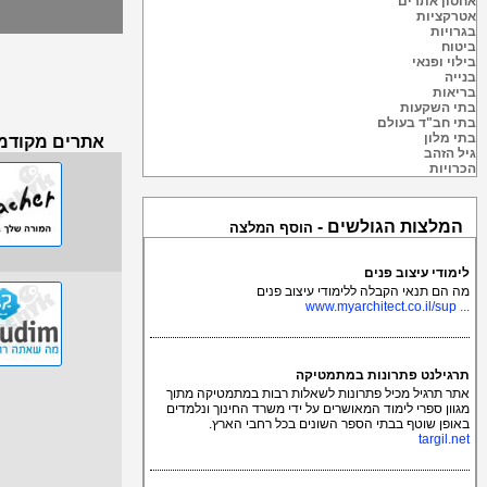
אחסון אתרים
אטרקציות
בגרויות
ביטוח
בילוי ופנאי
בנייה
בריאות
בתי השקעות
בתי חב"ד בעולם
בתי מלון
אתרים מקודמי
גיל הזהב
הכרויות
המלצות הגולשים -
הוסף המלצה
לימודי עיצוב פנים
מה הם תנאי הקבלה ללימודי עיצוב פנים
... www.myarchitect.co.il/sup
תרגילנט פתרונות במתמטיקה
אתר תרגיל מכיל פתרונות לשאלות רבות במתמטיקה מתוך
מגוון ספרי לימוד המאושרים על ידי משרד החינוך ונלמדים
באופן שוטף בבתי הספר השונים בכל רחבי הארץ.
targil.net