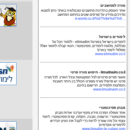
מורה למחשבים
אתר העוסק בהדרכת מחשבים וטכנולוגיה באתר ניתן למצוא
מדרכים,ומידע על קורסים שונים בתחום המחשב
... d-world.co.il/%d7%9e%d7%9
לימודים בישראל
לימודים בישראל בפורטל elimudim - ללמוד הכל על
מכללות, מלגות לימודים, פסיכומטרי, תנאי קבלה לתואר ושלל
מסלולי לימוד בארץ!
www.elimudim.co.il
limudnaim.co.il - חיפוש מורה פרטי
מאגר מורים פרטיים לכל המקצועות ובכל הארץ. לכל מורה
פרטי יש פרופיל מורה מפורט הכולל בין היתר תגובות
והמלצות תלמידים. הרישום בחינם.
www.limudnaim.co.il
מבחן פסיכומטרי
אתר מומלץ המרכז מידע מקיף ועדכני אודות מבחן
פסיכומטרי: הרשמה, מבנה, הקלות, קורס פסיכומטרי, לימוד
עצמי וכל מה שצריך לדעת כדי לקבל את הציון הנדרש
ללימודים אקדמיים
www.limudim-le-culam.com