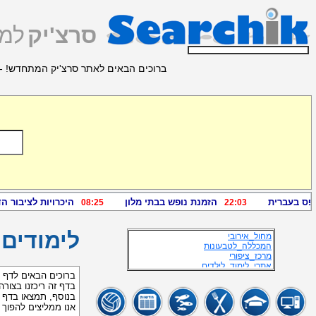
סרצ'יק
למצ
מידע זמין נוסף
ברוכים הבאים לאתר סרצ'יק המתחדש! - 
יומנט
השכלה
אתרי לימודים
פורופ לימודים - תפוז
השכלה באוקראינה
קורסים חינוך מיוחד לימודים
אוהלי השכלה
אתרים לימודיים לילדים
לימודים לילדים
פורטל לימוד נהיגה
VAFKV
אתרי לימוד לילדים
מתונים_ויקפדיה
אתר לימודים לילדים
לימודים_לילדים
מחול_אירובי
לימודים
המכללה_לטבעונות
מרכז_ציפורי
אתרי_לימוד_לילדים
תיכונים פרטיים
ברוכים הבאים לדף ל
אתרי ידע לילדים
בדף זה ריכזנו בצורה
השכלה_באוקראינה
בנוסף, תמצאו בדף ז
השוואות_מחירים
אנו ממליצים להפוך
אתר לימוד לילדים