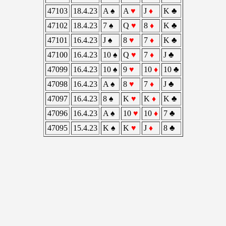
47103
18.4.23
A ♠
A
♥
J
♦
K ♣️
47102
18.4.23
7 ♠
Q
♥
8
♦
K ♣️
47101
16.4.23
J ♠
8
♥
7
♦
K ♣️
47100
16.4.23
10 ♠
Q
♥
7
♦
J ♣️
47099
16.4.23
10 ♠
9
♥
10
♦
10 ♣️
47098
16.4.23
A ♠
8
♥
7
♦
J ♣️
47097
16.4.23
8 ♠
K
♥
K
♦
K ♣️
47096
16.4.23
A ♠
10
♥
10
♦
7 ♣️
47095
15.4.23
K ♠
K
♥
J
♦
8 ♣️