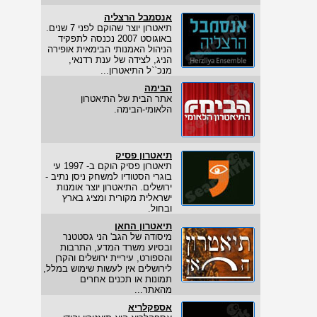
אנסמבל הרצליה
תיאטרון יוצר שהוקם לפני 7 שנים.
באוגוסט 2007 נכנסה לתפקיד
הניהול האמנותי הבימאית אופירה
הניג, לצידה של ענת רדנאי,
מנכ``ל התיאטרון...
הבימה
אתר הבית של התיאטרון
הלאומי-הבימה.
תיאטרון פסיק
תיאטרון פסיק הוקם ב- 1997 עי
בוגרי הסטודיו למשחק ניסן נתיב -
ירושלים. התיאטרון יוצר אומנות
ישראלית מקורית ומציג בארץ
ובחול.
תיאטרון החאן
מיסודה של הגב' הני גסטטנר
ובסיוע משרד המדע, התרבות
והספורט, עיריית ירושלים והקרן
לירושלים אין לעשות שימוש במלל,
תמונות או תכנים אחרים
מהאתר...
אספקלריא