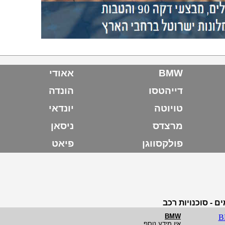
BMW
אאודי
דייהטסו
הונדה
טויוטה
יונדאי
מרצדס
ניסאן
פולקסווגן
פיאט
 - סוכנויות רכב
BMW
אין מידע נוסף