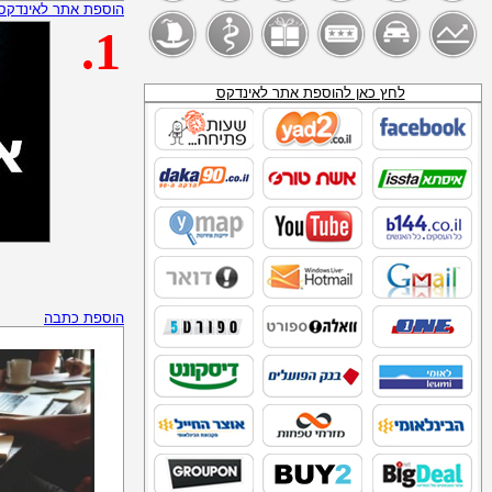
הוספת אתר לאינדקס
ניסאן - סוכנות בתל אביב
סוכנות סיאט
.1
קרסו מגרש מכוניות חיפה
סוכנות רכב
סוכנות טויוטה חיפה
סוכנויות יבואן ניסן
לחץ כאן להוספת אתר לאינדקס
אוטודיל רמת גן
פולקסווגן אתר
אוטו דיל רמת גן
סוכנות ניסן
טלמניע
פז_נפט_להסקה
נע נע
_SITE:WWW.SEARCHIK.CO.IL_נפט__להסקה
מכשיר תידלוק
דור אנרגיה נפט לחימום ביתי
סדש_דלק_להסקה
תחנות דלק של חברת "דלק"
הוספת כתבה