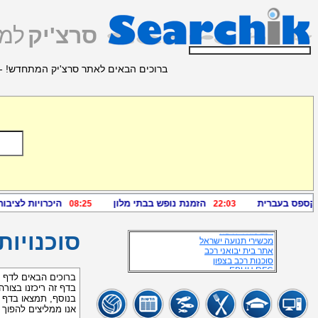
סרצ'יק
למצ
ברוכים הבאים לאתר סרצ'יק המתחדש! - 
מידע זמין נוסף
סוכנות טויוטה עפולה
אוטו גיל
אתר פיאט
אוטודיל פולקסווגן
סוכנות רכב הונדה
פולקסווגן סוכנות
סוכנות טויוטה בחיפה
סוכנות קרסו
יונדאי יבואן
סוכנות רכבים
רכב מורנו
סוכנות טיוטה חדרה
סוכנות מכוניות
סוכנויות רכב
רכב מאיר חיפה
סוכנויות
מכשירי תנועה ישראל
אתר בית יבואני רכב
סוכנות רכב בצפון
EBHH RFC
"יבואן רכב" חולון
ברוכים הבאים לדף ס
סוכנות סקודה
בדף זה ריכזנו בצורה
סוכנות ניסאן בתל - אביב
בנוסף, תמצאו בדף ז
סוכנות איסוזו
אנו ממליצים להפוך
סניפי פולקסווגן