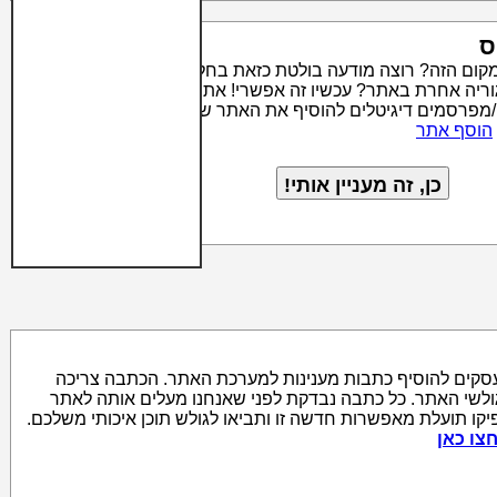
ס
מקום הזה? רוצה מודעה בולטת כזאת בחלק העליון של קטגוריה
טגוריה אחרת באתר? עכשיו זה אפשרי! אתר סרצ'יק מאפשר לבעלי
/מפרסמים דיגיטלים להוסיף את האתר שלהם לאינדקס האתרים
הוסף אתר
סקים להוסיף כתבות מענינות למערכת האתר. הכתבה צריכה
גולשי האתר. כל כתבה נבדקת לפני שאנחנו מעלים אותה לאתר
יקו תועלת מאפשרות חדשה זו ותביאו לגולש תוכן איכותי משלכם.
צו כאן