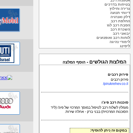
אספנות רכב
בטיחות בדרכים
גרירה וחילוץ
דיווחי תנועה
דלק ואנרגיה
החלפת רכב
הסבת רכב לגז
השכרת רכב
יבואני רכב
לוחות רכב ואופנועים
לימודי נהיגה
ליסינג
המלצות הגולשים -
הוסף המלצה
פירוק רכבים
פירוק רכבים
pirukrehev.co.il/
סוכנות רכב פיג'ו
מומלץ לשלוח רכב לטיפול במוסך המרכזי של פיג'ו (ליד
הסוכנות המרכזית) בבני ברק - אחלה שירות.
במקום זה ניתן להוסיף: