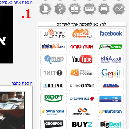
מפת ערים ארץ ישראל
הוספת אתר לאינדקס
מפה ישראל
.1
מפת תל אביב
דפי זהב איתור כתובת
מפת ארץ-ישראל
איתור כתובת מפה
לחץ כאן להוספת אתר לאינדקס
נענע מפות
אתר מפות ארץ ישראל
מפות ישראל
מיפוי ערים
טלמניע
פז_נפט_להסקה
נע נע
_SITE:WWW.SEARCHIK.CO.IL_נפט__להסקה
מכשיר תידלוק
דור אנרגיה נפט לחימום ביתי
סדש_דלק_להסקה
תחנות דלק של חברת "דלק"
הוספת כתבה