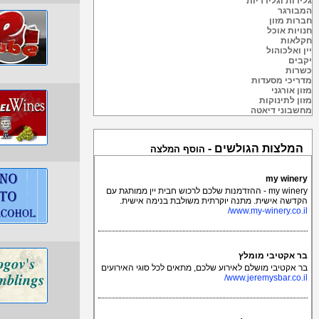
גלידות וגלידריות
המבורגר
חברות מזון
חנויות אוכל
חקלאות
יין ואלכוהול
יקבים
כשרות
מדריכי מסעדות
מזון אורגני
מזון לתינוקות
מחשבוני דיאטה
המלצות הגולשים -
הוסף המלצה
my winery
my winery - ההזדמנות שלכם לרכוש חבית יין ממותגת עם
הקדשה אישית. מתנה יוקרתית משולבת בנימה אישית.
www.my-winery.co.il/
בר אקטיבי מומלץ
בר אקטיבי מושלם לאירוע שלכם, מתאים לכל סוגי האירועים
www.jeremysbar.co.il/