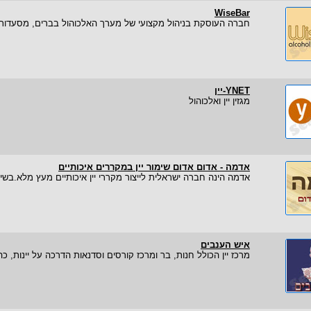
WiseBar
חברה העוסקת בניהול מקצועי של מערך האלכוהול בברים, מסעדות ו
YNET-יין
מגזין יין ואלכוהול
אדמה - אדום אדום שימור יין במקררים איכותיים
אדמה הינה חברה ישראלית לייצור מקררי יין איכותיים מעץ מלא.בשיטות
איש הענבים
מרכז יין הכולל חנות, בר ומרכז קורסים וסדנאות הדרכה על יינות, כ