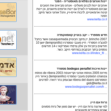
יינות אורגנים נפלאים מאוסטריה - הפנר
אוהבים יינות לבנים מעולים - אנחנו מביאים את הטובים
שבהם מאוסטריה לארץ! גם יינות אדומים מיושנים, וכן יינות
קינוח ארומאטיים, לרבות אייס-ויין, והכל אורגני וכשר מיקב
הפנר.
www.kelta.co.il
חדש מספרד – יקב בוטיק קאסאקמדה
brincho 2007, יין מיקב הבוטיק casaquemada אשר בחבל
למנצ'ה הספרדי. היין מענבי טמפרניו (tempranillo) יושן 10
חודשים בחביות עץ אלון צרפתי ואמריקאי ו-14 חודשים
נוספים בתוך הבקבוק במרתפי היקב. כשר.
... www.kelta.co.il/index_fil
יינות איכות bodegas penafiel מספרד
מירוס 2005 miros אורגני וקריאנסה 2003 miros de ribera
crianza המופקים מענבי טמפרניו (tempranillo) באיזור היין
המפורסם ribera del duero שבעמק נהר דוארו. לפרטים
gidi@kelta.co.il
... www.bodegaspenafiel.com/h
נרות עם היין
למי שרוצה נרות עם היין - יש שם מגוון של נרות מסוגים
שונים ובמחירים סיטונאיים