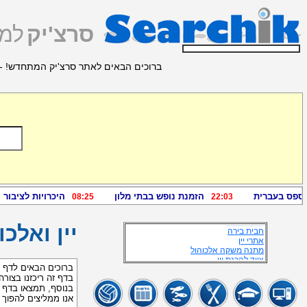
סרצ'יק
למצ
ברוכים הבאים לאתר סרצ'יק המתחדש! - 
מידע זמין נוסף
סדנאות וחוגי בית
שתיה חריפה
ויסקי בושימלס
E TUBE
עמותת הויסקי
יין מתכונים
E-TUBE
ויסקי
יין ישראלי לוח
בירה הכנה
ויסקי ישראלי
"משקאות חריפים "
ענבים חנות
TENDER
WISEBAR
חבית בירה
יין ואלכו
אתרי יין
מתנה משקה אלכוהול
ציוד להכנת יין
וודקה בשפורפרת
ברוכים הבאים לדף יי
פורום אלכוהול
בדף זה ריכזנו בצורה
חנויות ויסקי
בנוסף, תמצאו בדף זה
שתיה משקאות בירות
אנו ממליצים להפוך
ברנדי