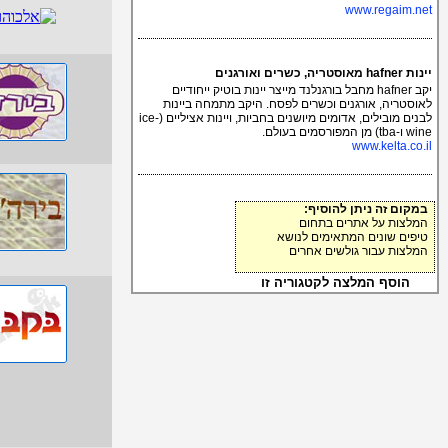
www.regaim.net
יינות hafner מאוסטריה, כשרים ואורגנים
יקב hafner מחבל בורגנלנד מייצר יינות בוטיק ייחודיים
לאוסטריה, אורגנים וכשרים לפסח. היקב מתמחה ביינות
לבנים מובילים, אדומים מיושנים בחביות, ויינות אציליים (ice-
wine ו-tba) מן המפורסמים בעולם.
www.kelta.co.il
במקום זה ניתן להוסיף:
המלצות על אתרים בתחום
טיפים שונים המתאימים לנושא
המלצות עבור גולשים אחרים
הוסף המלצה לקטגוריה זו