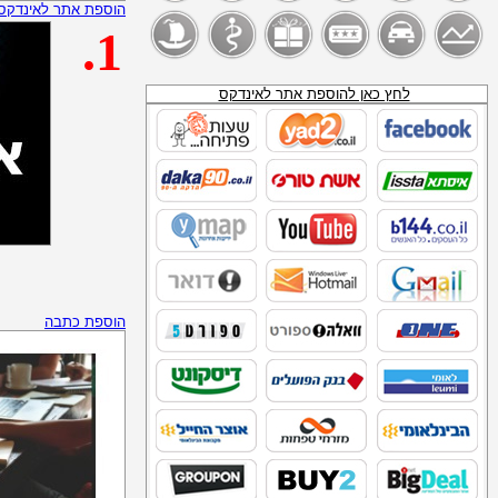
בירה גינס
הוספת אתר לאינדקס
WINE4U
.1
PHBEUKSV
עורך חיים של משקאות חריפים
משקה JB
קורס ליצור בירה
לחץ כאן להוספת אתר לאינדקס
חנות ברנדי
פינקולדה
שתיה חריפה בברים
חוות היין
טלמניע
פז_נפט_להסקה
נע נע
_SITE:WWW.SEARCHIK.CO.IL_נפט__להסקה
מכשיר תידלוק
דור אנרגיה נפט לחימום ביתי
סדש_דלק_להסקה
תחנות דלק של חברת "דלק"
הוספת כתבה