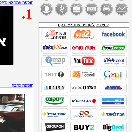
VAFR BHHSHO
הוספת אתר לאינדקס
ספקי מחשבים וציוד הקפי
.1
אתרי מחשב נייד
KPYUPXHHK
ליסינג_מחשבים
מחשבים_ניידים_השכרה
לחץ כאן להוספת אתר לאינדקס
אינטרנט סלולרי למחשבים ניידים
ציוד היקפי אלקטרוניקה
NJAC BHHS
שכירת מחשב
טלמניע
פז_נפט_להסקה
נע נע
_SITE:WWW.SEARCHIK.CO.IL_נפט__להסקה
מכשיר תידלוק
דור אנרגיה נפט לחימום ביתי
סדש_דלק_להסקה
תחנות דלק של חברת "דלק"
הוספת כתבה