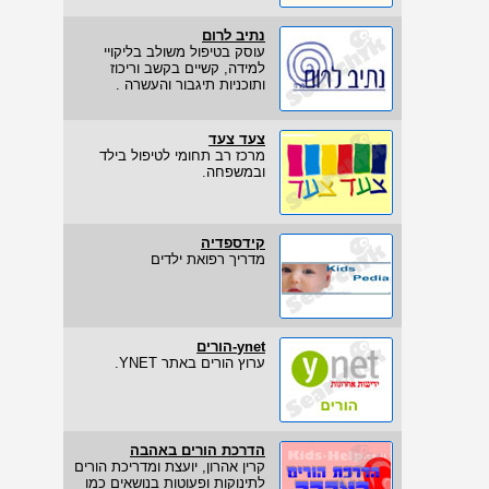
נתיב לרום
עוסק בטיפול משולב בליקויי
למידה, קשיים בקשב וריכוז
ותוכניות תיגבור והעשרה .
צעד צעד
מרכז רב תחומי לטיפול בילד
ובמשפחה.
קידספדיה
מדריך רפואת ילדים
ynet-הורים
ערוץ הורים באתר YNET.
הדרכת הורים באהבה
קרין אהרון, יועצת ומדריכת הורים
לתינוקות ופעוטות בנושאים כמו