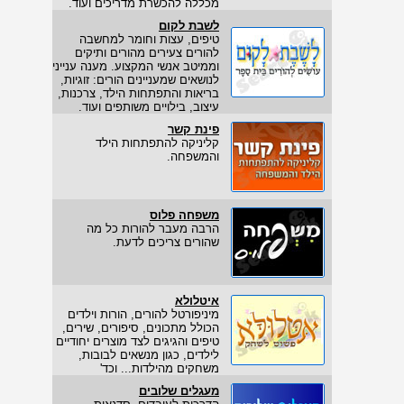
מכללה להכשרת מדריכים ועוד.
לשבת לקום
טיפים, עצות וחומר למחשבה
להורים צעירים מהורים ותיקים
וממיטב אנשי המקצוע. מענה ענייני
לנושאים שמעניינים הורים: זוגיות,
בריאות והתפתחות הילד, צרכנות,
עיצוב, בילויים משותפים ועוד.
פינת קשר
קליניקה להתפתחות הילד
והמשפחה.
משפחה פלוס
הרבה מעבר להורות כל מה
שהורים צריכים לדעת.
איטלולא
מיניפורטל להורים, הורות וילדים
הכולל מתכונים, סיפורים, שירים,
טיפים והגיגים לצד מוצרים יחודיים
לילדים, כגון מנשאים לבובות,
משחקים מהילדות... וכד'
מעגלים שלובים