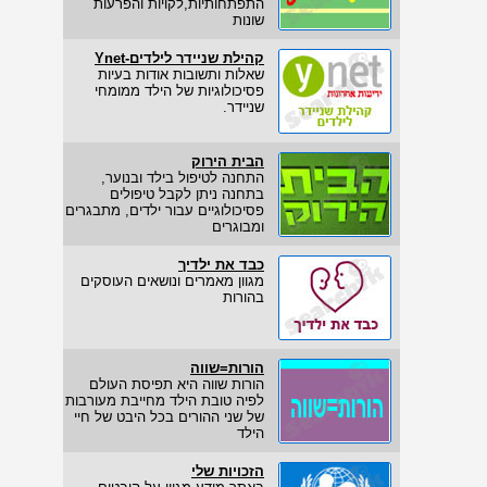
התפתחותיות,לקויות והפרעות
שונות
קהילת שניידר לילדים-Ynet
שאלות ותשובות אודות בעיות
פסיכולוגיות של הילד ממומחי
שניידר.
הבית הירוק
התחנה לטיפול בילד ובנוער,
בתחנה ניתן לקבל טיפולים
פסיכולוגיים עבור ילדים, מתבגרים
ומבוגרים
כבד את ילדיך
מגוון מאמרים ונושאים העוסקים
בהורות
הורות=שווה
הורות שווה היא תפיסת העולם
לפיה טובת הילד מחייבת מעורבות
של שני ההורים בכל היבט של חיי
הילד
הזכויות שלי