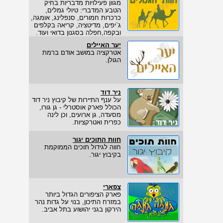
מגוון פעילויות מדבריות בחיק
הטבע המדברי: טיולי גמלים,
כרכרות חמורים, סנפלינג, אומגה,
ג`יפים, מדיטציה, קריאה בקלפים
ובקפה,חפלה בסגנון בדואי ועוד.
יער האיילים
אטרקציה במושב אודם ברמת
הגולן.
ניר דוד
על ענף התיירות של קיבוץ ניר דוד
הכולל פארק אוסטרלי - גן גורו,
מסעדה, גן ארועים, וכן לינה
כפרית ואטרקציות.
חוות התוכים יגור
חווה לגידול תוכים הממוקמת
בקיבוץ יגור.
צפארי
פארק הציפורים הגדול ביותר
במזרח התיכון, בנוי על גדות נהר
הירקון בגני יהושוע בתל אביב.