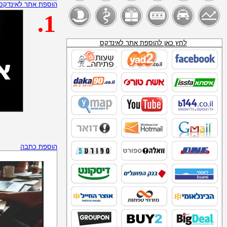
בולה משקפיי שמש
הוספת אתר לאינדקס
סניפי אופטיקה בישראל
.1
אופטיקה יפה
CLC עדשות מגע
חנויות משקפיים
משקפי בולה
לחץ כאן להוספת אתר לאינדקס
משקפיי ראייה
גייכמן דוד
אופטיקה הלפרין משקפי ילדים
מסגרות משקפיים
טלמניע
פז_נפט_להסקה
נע נע
_SITE:WWW.SEARCHIK.CO.IL_נפט__להסקה
מכשיר תידלוק
דור אנרגיה נפט לחימום ביתי
סדש_דלק_להסקה
תחנות דלק של חברת "דלק"
הוספת כתבה