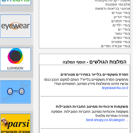
אופנה - קניות מקוונות
אלבומי תמונות
ארגוני בריאות ורפואה
בגדי גברים
בגדי הריון
בגדי חתנים
בגדי ילדים
בגדי ים
בגדי נוער
בגדי נשים
בגדי ספורט
בגדי עבודה ומדים
המלצות הגולשים -
הוסף המלצה
הסרת משקפיים בלייזר במחירים מטורפים
מחפשים הסרת משקפיים בלייזר? הגתם למקום הנכון כנסו
עכשיו ותהנו מהמלצות מידע ממיטב המומחים ועוד!
eyelaser4u.co.il/
משקפות איכותיות ממיטב החברות המובילות
משקפות איכותיות ממיטב החברות המובילות. אספקה
מהירה ואחריות מלאה!
... best.shopy.co.il/categori