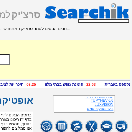
סרצ'יק
למצ
ברוכים הבאים לאתר סרצ'יק המתחדש! - 
מידע זמין נוסף
משקפי ראיה
חנות משקפיים
רשת בליסימה
אופטיקה קאופמן
משקפי בליסימה
מסגרת למשקפיים
אופטיקה חניתה
רשת אופטיקה בליסימה
משקפי שמש בליסימה
פורטל חנויות משקפיים
אופטיקה גייכמן
חנויות אופטיקה
משקפי ראייה אופנתיות
בליסימה משקפיים
חנות למשקפי ראיה
TUPYHEV 6/6
אופטיקה
LUXVISION
בולה משקפי שמש
משקפשים
אופטיקה בליסימה
ברוכים הבאים לדף א
משקפי שמש רשת בליסימה
בדף זה ריכזנו בצורה
אופטיקנה
בנוסף, תמצאו בדף ז
משקפי שמש-ראייה
אנו ממליצים להפוך
חנות משקפים